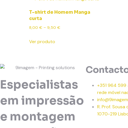
T-shirt de Homem Manga
curta
8,00
€
–
9,50
€
Ver produto
Contact
Especialistas
+351 964 599
rede móvel nac
em impressão
info@9imagem
R. Prof. Sousa
e montagem
1070-219 Lisb