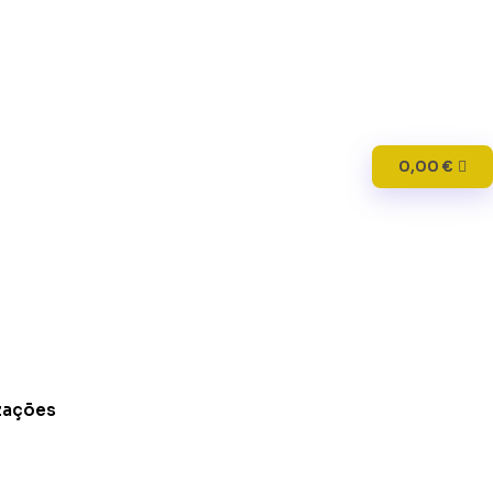
0,00
€
zações