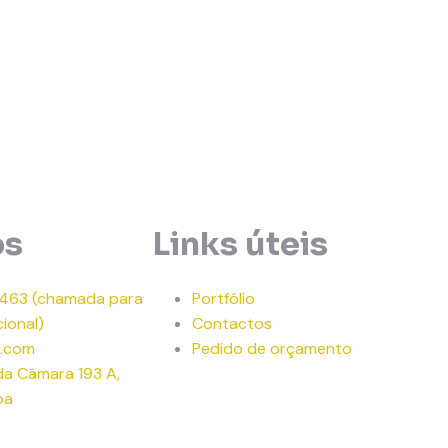
os
Links úteis
 463
(chamada para
Portfólio
ional)
Contactos
.com
Pedido de orçamento
 da Câmara 193 A,
oa