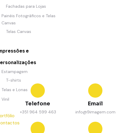
Fachadas para Lojas
Painéis Fotográficos e Telas
Canvas
Telas Canvas
mpressões e
ersonalizações
Estampagem
T-shirts
Telas e Lonas
Vinil
Telefone
Email
+351 964 599 463
info@9imagem.com
ortfólio
ontactos