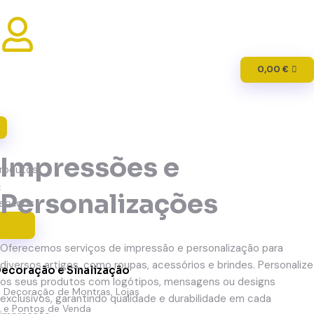
0,00
€
Impressões e
rodutos
&
Personalizações
erviços
Oferecemos serviços de impressão e personalização para
diversos artigos, como roupas, acessórios e brindes. Personalize
ecoração e Sinalização
os seus produtos com logótipos, mensagens ou designs
Decoração de Montras, Lojas
exclusivos, garantindo qualidade e durabilidade em cada
e Pontos de Venda