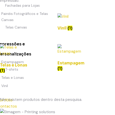
impressão.
Fachadas para Lojas
Painéis Fotográficos e Telas
Canvas
Telas Canvas
Vinil
(1)
mpressões e
ersonalizações
Estampagem
Estampagem
Telas e Lonas
(1)
T-shirts
(1)
Telas e Lonas
Vinil
Não existem produtos dentro desta pesquisa.
ortfólio
ontactos