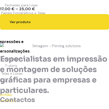
Fachadas para Lojas
17,00
€
–
25,00
€
Painéis Fotográficos e Telas
Canvas
Ver produto
Telas Canvas
mpressões e
ersonalizações
Especialistas em impressão
Estampagem
T-shirts
e montagem de soluções
Telas e Lonas
gráficas para empresas e
Vinil
particulares.
ortfólio
Contactos
ontactos