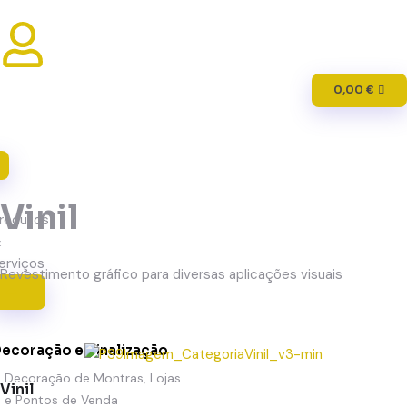
0,00
€
Vinil
rodutos
&
erviços
Revestimento gráfico para diversas aplicações visuais
ecoração e Sinalização
Decoração de Montras, Lojas
Vinil
e Pontos de Venda