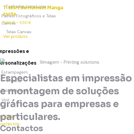
Fachadas para Lojas
T-shirt de Homem Manga
curta
Painéis Fotográficos e Telas
8,00
€
–
9,50
€
Canvas
Telas Canvas
Ver produto
mpressões e
ersonalizações
Estampagem
Especialistas em impressão
T-shirts
e montagem de soluções
Telas e Lonas
Vinil
gráficas para empresas e
particulares.
ortfólio
ontactos
Contactos