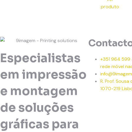
produto
Contact
Especialistas
+351 964 599
rede móvel nac
em impressão
info@9imagem
R. Prof. Sousa
e montagem
1070-219 Lisb
de soluções
gráficas para