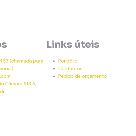
os
Links úteis
 463
(chamada para
Portfólio
ional)
Contactos
.com
Pedido de orçamento
 da Câmara 193 A,
oa